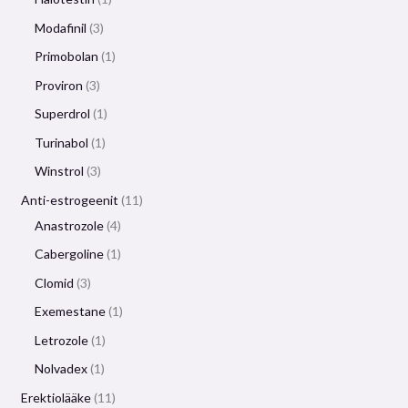
Modafinil
3
Primobolan
1
Proviron
3
Superdrol
1
Turinabol
1
Winstrol
3
Anti-estrogeenit
11
Anastrozole
4
Cabergoline
1
Clomid
3
Exemestane
1
Letrozole
1
Nolvadex
1
Erektiolääke
11