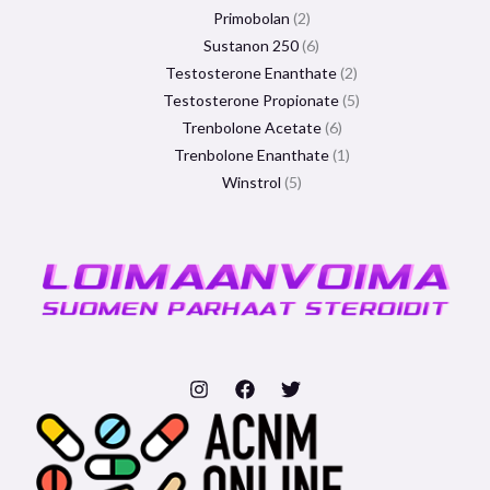
Primobolan
2
Sustanon 250
6
Testosterone Enanthate
2
Testosterone Propionate
5
Trenbolone Acetate
6
Trenbolone Enanthate
1
Winstrol
5