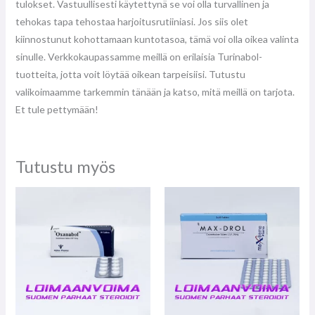
tulokset. Vastuullisesti käytettynä se voi olla turvallinen ja
tehokas tapa tehostaa harjoitusrutiiniasi. Jos siis olet
kiinnostunut kohottamaan kuntotasoa, tämä voi olla oikea valinta
sinulle. Verkkokaupassamme meillä on erilaisia Turinabol-
tuotteita, jotta voit löytää oikean tarpeisiisi. Tutustu
valikoimaamme tarkemmin tänään ja katso, mitä meillä on tarjota.
Et tule pettymään!
Tutustu myös