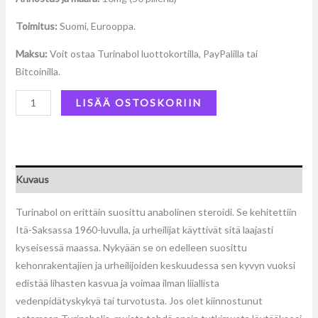
Toimitus:
Suomi, Eurooppa.
Maksu:
Voit ostaa Turinabol luottokortilla, PayPalilla tai
Bitcoinilla.
LISÄÄ OSTOSKORIIN
Kuvaus
Turinabol on erittäin suosittu anabolinen steroidi. Se kehitettiin
Itä-Saksassa 1960-luvulla, ja urheilijat käyttivät sitä laajasti
kyseisessä maassa. Nykyään se on edelleen suosittu
kehonrakentajien ja urheilijoiden keskuudessa sen kyvyn vuoksi
edistää lihasten kasvua ja voimaa ilman liiallista
vedenpidätyskykyä tai turvotusta. Jos olet kiinnostunut