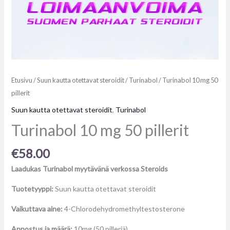
Etusivu
/
Suun kautta otettavat steroidit
/
Turinabol
/ Turinabol 10 mg 50
pillerit
Suun kautta otettavat steroidit
,
Turinabol
Turinabol 10 mg 50 pillerit
€
58.00
Laadukas Turinabol myytävänä verkossa Steroids
Tuotetyyppi:
Suun kautta otettavat steroidit
Vaikuttava aine:
4-Chlorodehydromethyltestosterone
Annostus ja määrä:
10mg (50 pilleriä)