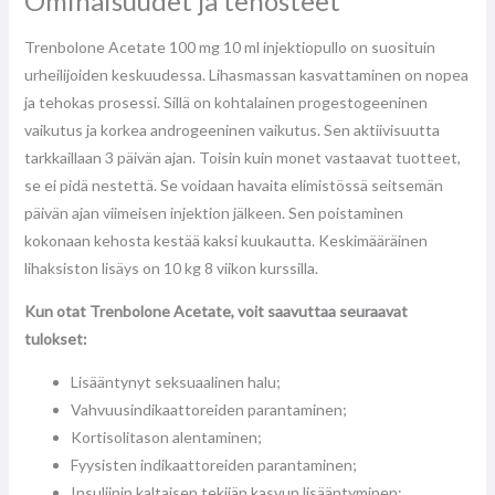
Ominaisuudet ja tehosteet
Trenbolone Acetate 100 mg 10 ml injektiopullo on suosituin
urheilijoiden keskuudessa. Lihasmassan kasvattaminen on nopea
ja tehokas prosessi. Sillä on kohtalainen progestogeeninen
vaikutus ja korkea androgeeninen vaikutus. Sen aktiivisuutta
tarkkaillaan 3 päivän ajan. Toisin kuin monet vastaavat tuotteet,
se ei pidä nestettä. Se voidaan havaita elimistössä seitsemän
päivän ajan viimeisen injektion jälkeen. Sen poistaminen
kokonaan kehosta kestää kaksi kuukautta. Keskimääräinen
lihaksiston lisäys on 10 kg 8 viikon kurssilla.
Kun otat Trenbolone Acetate, voit saavuttaa seuraavat
tulokset:
Lisääntynyt seksuaalinen halu;
Vahvuusindikaattoreiden parantaminen;
Kortisolitason alentaminen;
Fyysisten indikaattoreiden parantaminen;
Insuliinin kaltaisen tekijän kasvun lisääntyminen;