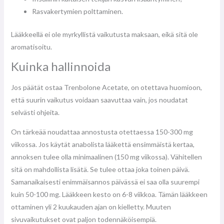
Rasvakertymien polttaminen.
Lääkkeellä ei ole myrkyllistä vaikutusta maksaan, eikä sitä ole
aromatisoitu.
Kuinka hallinnoida
Jos päätät ostaa Trenbolone Acetate, on otettava huomioon,
että suurin vaikutus voidaan saavuttaa vain, jos noudatat
selvästi ohjeita.
On tärkeää noudattaa annostusta otettaessa 150-300 mg
viikossa. Jos käytät anabolista lääkettä ensimmäistä kertaa,
annoksen tulee olla minimaalinen (150 mg viikossa). Vähitellen
sitä on mahdollista lisätä. Se tulee ottaa joka toinen päivä.
Samanaikaisesti enimmäisannos päivässä ei saa olla suurempi
kuin 50-100 mg. Lääkkeen kesto on 6-8 viikkoa. Tämän lääkkeen
ottaminen yli 2 kuukauden ajan on kielletty. Muuten
sivuvaikutukset ovat paljon todennäköisempiä.