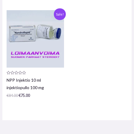
Alkuperäinen
Nykyinen
Sale!
hinta
hinta
oli:
on:
€84.00.
€75.00.
Arvostelu
NPP Injektio 10 ml
tuotteesta:
0
injektiopullo 100 mg
/
5
€
84.00
€
75.00