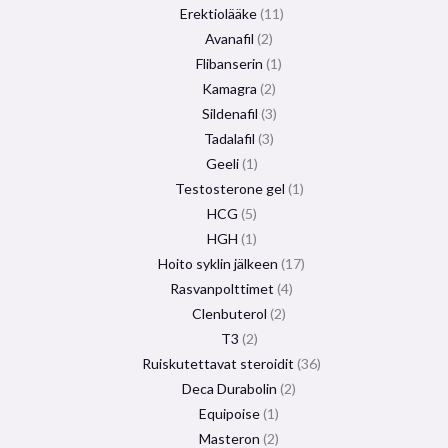
Erektiolääke
11
Avanafil
2
Flibanserin
1
Kamagra
2
Sildenafil
3
Tadalafil
3
Geeli
1
Testosterone gel
1
HCG
5
HGH
1
Hoito syklin jälkeen
17
Rasvanpolttimet
4
Clenbuterol
2
T3
2
Ruiskutettavat steroidit
36
Deca Durabolin
2
Equipoise
1
Masteron
2