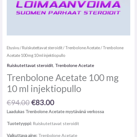
Etusivu
/
Ruiskutettavat steroidit
/
Trenbolone Acetate
/ Trenbolone
Acetate 100 mg 10 ml injektiopullo
Ruiskutettavat steroidit
,
Trenbolone Acetate
Trenbolone Acetate 100 mg
10 ml injektiopullo
€
94.00
€
83.00
Laadukas Trenbolone Acetate myytävänä verkossa
Tuotetyyppi:
Ruiskutettavat steroidit
Vaikuttava aine:
Trenbolone Acetate