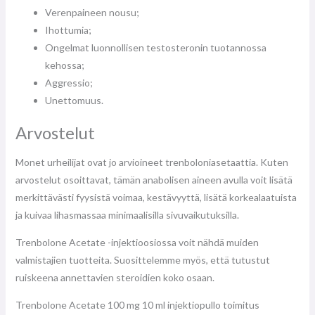
Verenpaineen nousu;
Ihottumia;
Ongelmat luonnollisen testosteronin tuotannossa
kehossa;
Aggressio;
Unettomuus.
Arvostelut
Monet urheilijat ovat jo arvioineet trenboloniasetaattia. Kuten
arvostelut osoittavat, tämän anabolisen aineen avulla voit lisätä
merkittävästi fyysistä voimaa, kestävyyttä, lisätä korkealaatuista
ja kuivaa lihasmassaa minimaalisilla sivuvaikutuksilla.
Trenbolone Acetate -injektioosiossa voit nähdä muiden
valmistajien tuotteita. Suosittelemme myös, että tutustut
ruiskeena annettavien steroidien koko osaan.
Trenbolone Acetate 100 mg 10 ml injektiopullo toimitus