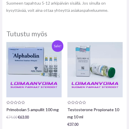
Suomeen tapahtuu 5-12 arkipäivän sisällä. Jos sinulla on
kysyttävää, voit aina ottaa yhteyttä asiakaspalveluumme.
Tutustu myös
Alkuperäinen
Nykyinen
Sale!
hinta
hinta
oli:
on:
€74.00.
€63.00.
Arvostelu
Arvostelu
Primobolan 5 ampullit 100 mg
Testosterone Propionate 10
tuotteesta:
tuotteesta:
0
0
mg 10 ml
€
74.00
€
63.00
/
/
5
5
€
37.00