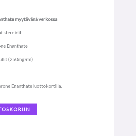
anthate myytävänä verkossa
t steroidit
one Enanthate
llit (250mg/ml)
.
rone Enanthate luottokortilla,
TOSKORIIN