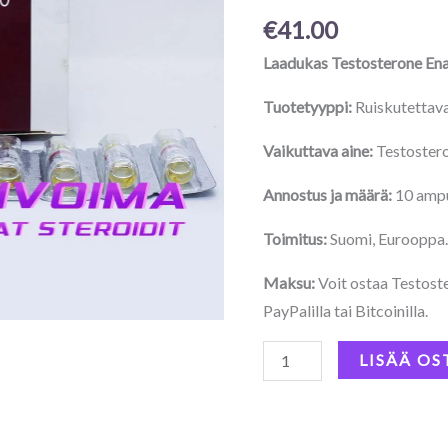
määrä
€
41.00
Laadukas Testosterone En
Tuotetyyppi:
Ruiskutettava
Vaikuttava aine:
Testoster
Annostus ja määrä:
10 ampu
Toimitus:
Suomi, Eurooppa
Maksu:
Voit ostaa Testoste
PayPalilla tai Bitcoinilla.
LISÄÄ OS