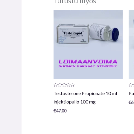
Tutustu myös
Arvostelu
Ar
Testosterone Propionate 10 ml
Pa
tuotteesta:
tu
0
0
injektiopullo 100 mg
€
6
/
/
5
5
€
47.00