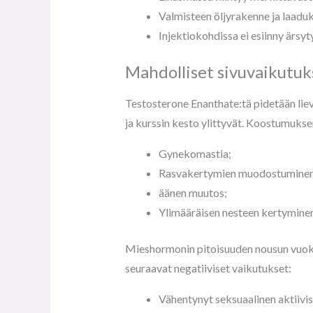
Valmisteen öljyrakenne ja laadu
Injektiokohdissa ei esiinny ärsyt
Mahdolliset sivuvaikutuk
Testosterone Enanthate:tä pidetään lievän
ja kurssin kesto ylittyvät. Koostumukse
Gynekomastia;
Rasvakertymien muodostuminen
äänen muutos;
Ylimääräisen nesteen kertyminen
Mieshormonin pitoisuuden nousun vuoksi
seuraavat negatiiviset vaikutukset:
Vähentynyt seksuaalinen aktiivis