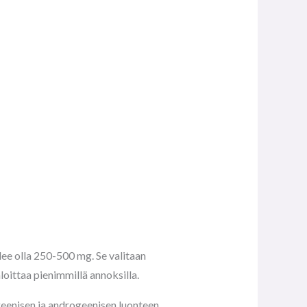
ee olla 250-500 mg. Se valitaan
aloittaa pienimmillä annoksilla.
ogeenisen ja androgeenisen luonteen