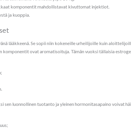
kkaat komponentit mahdollistavat kivuttomat injektiot.
ystä ja kuoppia.
set
ä lääkkeenä. Se sopii niin kokeneille urheilijoille kuin aloittelijoi
n komponentit ovat aromatisoituja. Tämän vuoksi tällaisia ​​estroge
;
.
 sen luonnollinen tuotanto ja yleinen hormonitasapaino voivat häi
uus;