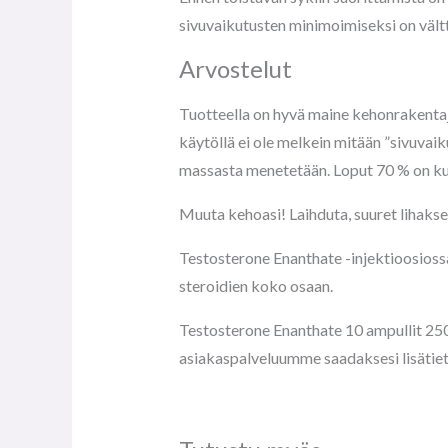
sivuvaikutusten minimoimiseksi on vältt
Arvostelut
Tuotteella on hyvä maine kehonrakentaj
käytöllä ei ole melkein mitään ”sivuvai
massasta menetetään. Loput 70 % on kuit
Muuta kehoasi! Laihduta, suuret lihak
Testosterone Enanthate -injektioosiossa
steroidien koko osaan.
Testosterone Enanthate 10 ampullit 250 
asiakaspalveluumme saadaksesi lisätiet