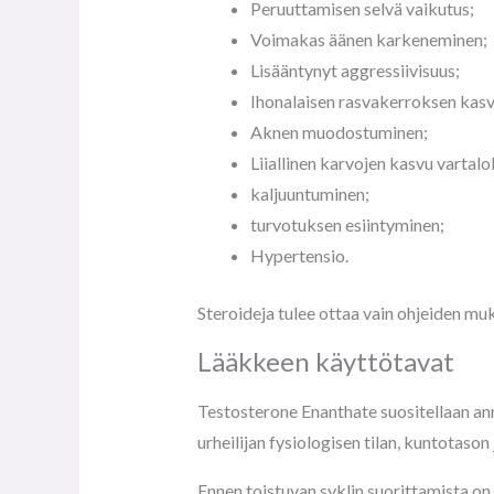
Peruuttamisen selvä vaikutus;
Voimakas äänen karkeneminen;
Lisääntynyt aggressiivisuus;
Ihonalaisen rasvakerroksen kasv
Aknen muodostuminen;
Liiallinen karvojen kasvu vartalol
kaljuuntuminen;
turvotuksen esiintyminen;
Hypertensio.
Steroideja tulee ottaa vain ohjeiden mu
Lääkkeen käyttötavat
Testosterone Enanthate suositellaan ann
urheilijan fysiologisen tilan, kuntotason 
Ennen toistuvan syklin suorittamista on