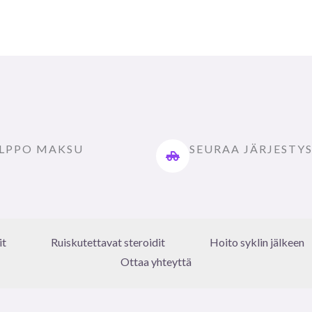
LPPO MAKSU
SEURAA JÄRJESTY
it
Ruiskutettavat steroidit
Hoito syklin jälkeen
Ottaa yhteyttä