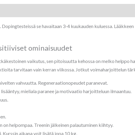
 Dopingtesteissä se havaitaan 3-4 kuukauden kuluessa. Lääkkeen 
itiiviset ominaisuudet
käkestoinen vaikutus, sen pitoisuutta kehossa on melko helppo hal
tioita tarvitaan vain kerran viikossa. Jotkut voimaharjoittelun tä
a nivelten vahvuutta. Regeneraationopeudet paranevat.
 lisääntyy, mieliala paranee ja motivaatio harjoitteluun ilmaantuu.
uus.
en.
n on helpompaa. Treenin jälkeinen palautuminen kiihtyy.
 Kurssin aikana voit lisätä jopa 10 kg.