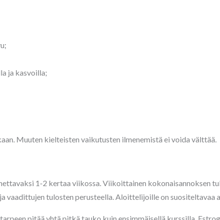
u;
la ja kasvoilla;
kaan. Muuten kielteisten vaikutusten ilmenemistä ei voida välttää.
ettavaksi 1-2 kertaa viikossa. Viikoittainen kokonaisannoksen tul
ja vaadittujen tulosten perusteella. Aloittelijoille on suositeltavaa 
 tarpeen pitää yhtä pitkä tauko kuin ensimmäisellä kurssilla. Estr