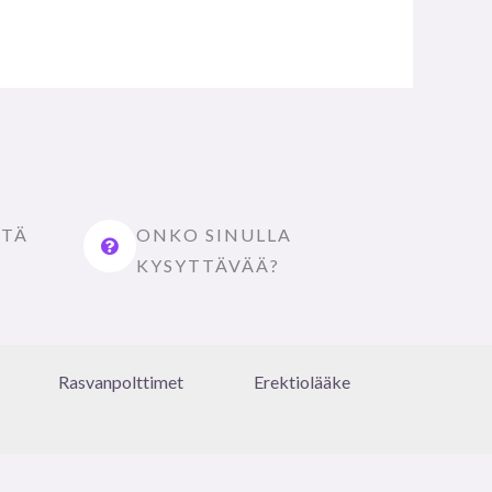
STÄ
ONKO SINULLA
KYSYTTÄVÄÄ?
Rasvanpolttimet
Erektiolääke