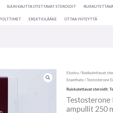
SUUN KAUTTA OTETTAVAT STEROIDIT
RUISKUTETTAVA
POLTTIMET
EREKTIOLÄÄKE
OTTAA YHTEYTTÄ
Testosterone
Etusivu
/
Ruiskutettavat ster
Enanthate
Enanthate
/ Testosterone E
10
Ruiskutettavat steroidit
,
T
ampullit
Testosterone
250
ampullit 250 
mg