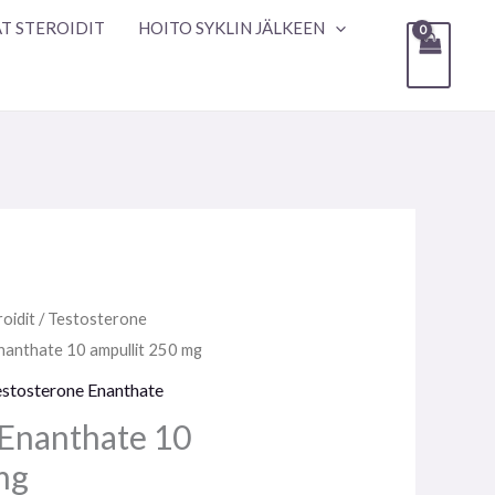
T STEROIDIT
HOITO SYKLIN JÄLKEEN
oidit
/
Testosterone
nanthate 10 ampullit 250 mg
estosterone Enanthate
 Enanthate 10
mg