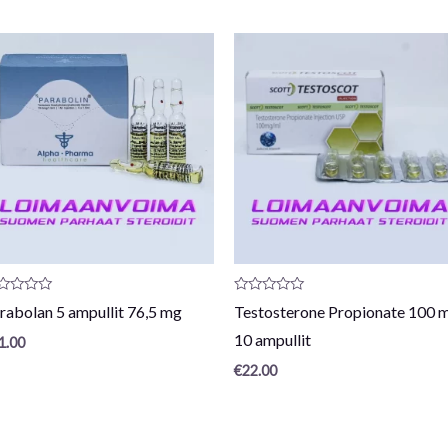
vostelu
Arvostelu
rabolan 5 ampullit 76,5 mg
Testosterone Propionate 100 
otteesta:
tuotteesta:
0
10 ampullit
1.00
/
5
€
22.00