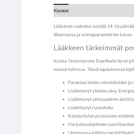
Kuvaus
Lääkkeen vaikutus kestää 14-16 päivää.
lihasmassa ja voimaparametrien kasvu.
Lääkkeen tärkeimmät pos
Koska Testosterone Enanthate:lla on pit
nousut kehossa. Tässä tapauksessa injek
Parantaa luiden, nivelsiteiden j
Lisääntynyt yleinen sävy. Energia
Lisääntynyt seksuaalinen aktiivis
Lisääntynyt ruokahalu.
Katabolisten prosessien estämin
Harjoitusohjelmien suorittamine
Lihasmassa kiihtyy merkittävästi.