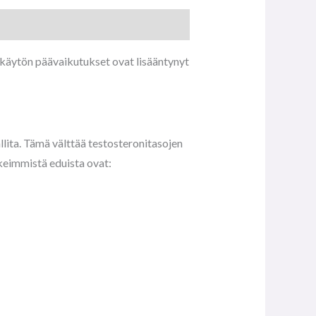
käytön päävaikutukset ovat lisääntynyt
lita. Tämä välttää testosteronitasojen
rkeimmistä eduista ovat: