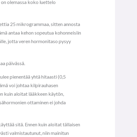
n on olemassa koko luettelo
lettia 25 mikrogrammaa, sitten annosta
 Tämä antaa kehon sopeutua kohonneisiin
lle, jotta veren hormonitaso pysyy
aa päivässä.
ulee pienentää yhtä hitaasti (0,5
 tämä voi johtaa kilpirauhasen
n kuin aloitat lääkkeen käytön,
 lisähormonien ottaminen ei johda
yttää sitä. Ennen kuin aloitat tällaisen
ästi valmistautunut, niin mainitun