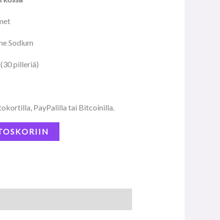
met
ine Sodium
30 pilleriä)
.
kortilla, PayPalilla tai Bitcoinilla.
TOSKORIIN