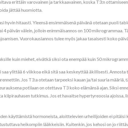
n oltava erittäin varovainen ja tarkkaavainen, koska T3:n ottamisee
 voida jättää huomiotta.
si hyvin hitaasti. Yleensä ensimmäisenä päivänä otetaan puoli tab
 tai 4 päivän välein, jolloin enimmäisannos on 100 mikrogrammaa.
ajoamisen. Vuorokausiannos tulee myös jakaa tasaisesti koko päivä
ksille kuin miehet, eivätkä siksi ota enempää kuin 50 mikrogramm
aa ylittää 6 viikkoa eikä sitä saa keskeyttää äkillisesti. Annosta t
uurennettiin. Jos T3:a otetaan tarpeeksi kauan ja/tai suuria määriä,
eurauksena potilaan on otettava T3 koko elämänsä ajan. Siksi enne
ta kilpirauhasen tutkimus. Jos et havaitse hypertyreoosia ajoissa,
en käyttämistä hormoneista, aloittelevien urheilijoiden ei pitäisi kä
stuttava heikompiin lääkkeisiin. Kuitenkin, jos kehosi on jo riittäv