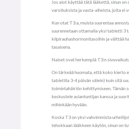
Jos aiot käyttää tätä lääkettä, sinun o
varoituksista ja vasta-aiheista, joita ei
Kun otat T3:a, muista suurentaa annosta
suurennetaan ottamalla yksi tabletti 3
kilpirauhashormonitasoihin ja välttää h
tasaisena.
Naiset ovat herkempiä T3:n sivuvaikutu
On tärkeää huomata, että koko kierto ei s
tabletilla 3-4 päivän välein) kuin sitä s
toimintahäiriön kehittymiseen. Tämän s
keskustele asiantuntijan kanssa ja suori
mihinkään hyvään.
Koska T3 on yksi vahvimmista urheilijoid
tehokkaan lääkkeen käytön, sinun on tutu