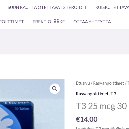
SUUN KAUTTA OTETTAVAT STEROIDIT
RUISKUTETTAVA
POLTTIMET
EREKTIOLÄÄKE
OTTAA YHTEYTTÄ
T3
Etusivu
/
Rasvanpolttimet
/
25
Rasvanpolttimet
,
T3
mcg
T3 25 mcg 30 p
30
pilleriä
€
14.00
määrä
Laadukas T3 myytävänä v