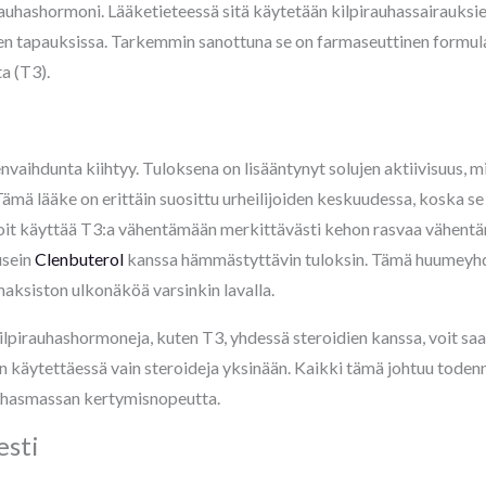
irauhashormoni. Lääketieteessä sitä käytetään kilpirauhassairauksie
n tapauksissa. Tarkemmin sanottuna se on farmaseuttinen formulaa
a (T3).
aihdunta kiihtyy. Tuloksena on lisääntynyt solujen aktiivisuus, mi
ämä lääke on erittäin suosittu urheilijoiden keskuudessa, koska s
voit käyttää T3:a vähentämään merkittävästi kehon rasvaa vähentä
usein
Clenbuterol
kanssa hämmästyttävin tuloksin. Tämä huumeyhdis
ihaksiston ulkonäköä varsinkin lavalla.
lpirauhashormoneja, kuten T3, yhdessä steroidien kanssa, voit sa
n käytettäessä vain steroideja yksinään. Kaikki tämä johtuu tod
 lihasmassan kertymisnopeutta.
esti