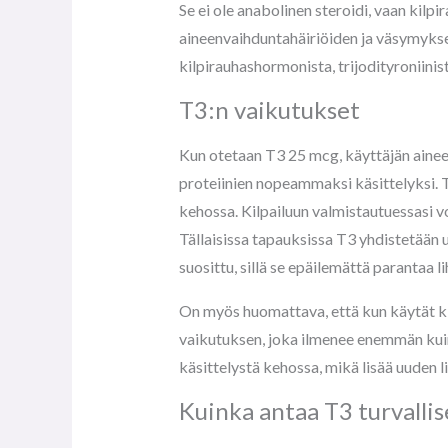
Se ei ole anabolinen steroidi, vaan kilp
aineenvaihduntahäiriöiden ja väsymykse
kilpirauhashormonista, trijodityroniinist
T3:n vaikutukset
Kun otetaan T3 25 mcg, käyttäjän aineenv
proteiinien nopeammaksi käsittelyksi. T
kehossa. Kilpailuun valmistautuessasi 
Tällaisissa tapauksissa T3 yhdistetään 
suosittu, sillä se epäilemättä parantaa l
On myös huomattava, että kun käytät ki
vaikutuksen, joka ilmenee enemmän kui
käsittelystä kehossa, mikä lisää uuden
Kuinka antaa T3 turvallis