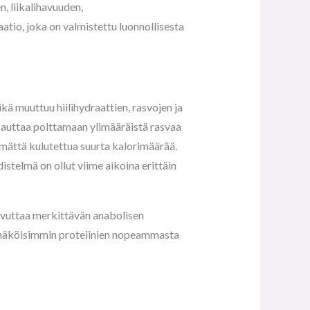
n, liikalihavuuden,
tio, joka on valmistettu luonnollisesta
kä muuttuu hiilihydraattien, rasvojen ja
e auttaa polttamaan ylimääräistä rasvaa
mättä kulutettua suurta kalorimäärää.
telmä on ollut viime aikoina erittäin
avuttaa merkittävän anabolisen
ennäköisimmin proteiinien nopeammasta