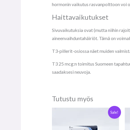
hormonin vaikutus rasvanpolttoon voi o
Haittavaikutukset
Sivuvaikutuksia ovat (mutta niihin rajoi
aineenvaihduntahäiriöt. Tämä on voimaka
T3-pillerit-osiossa näet muiden valmist
T3 25 mcg:n toimitus Suomeen tapahtuu 5
saadaksesi neuvoja.
Tutustu myös
Alkuperäinen
Nykyinen
Sale!
hinta
hinta
oli:
on:
€33.00.
€25.00.