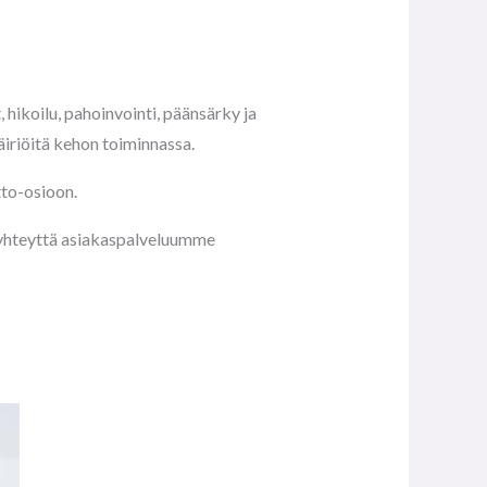
 hikoilu, pahoinvointi, päänsärky ja
äiriöitä kehon toiminnassa.
tto-osioon.
a yhteyttä asiakaspalveluumme