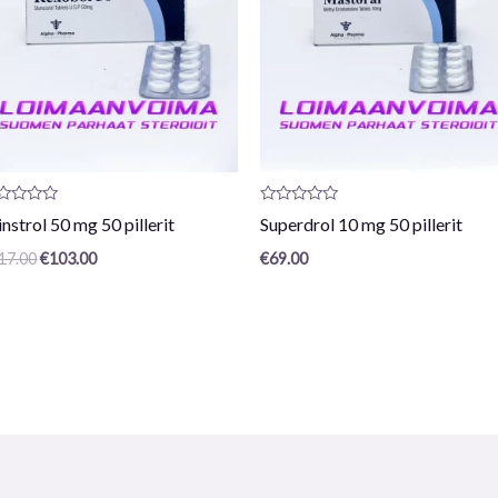
vostelu
Arvostelu
nstrol 50 mg 50 pillerit
Superdrol 10 mg 50 pillerit
otteesta:
tuotteesta:
0
17.00
€
103.00
€
69.00
/
5