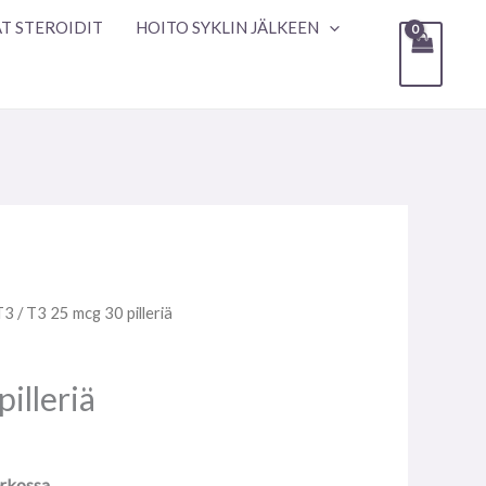
T STEROIDIT
HOITO SYKLIN JÄLKEEN
T3
/ T3 25 mcg 30 pilleriä
illeriä
erkossa