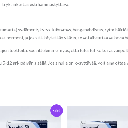
lla yksinkertaisesti hämmästyttävä.
ttumatta) sydämentykytys, kiihtymys, hengenahdistus, rytmihäiriöt,
s hormoni, ja jos sitä käytetään väärin, se voi aiheuttaa vakavia h
ajien tuotteita. Suosittelemme myös, että tutustut koko rasvanpol
-12 arkipäivän sisällä. Jos sinulla on kysyttävää, voit aina otta
Alkuperäinen
Nykyinen
Sale!
hinta
hinta
oli:
on:
€117.00.
€103.00.