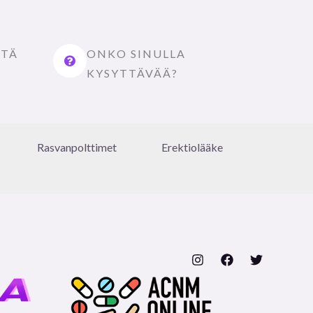
STÄ
ONKO SINULLA
KYSYTTÄVÄÄ?
Rasvanpolttimet
Erektiolääke