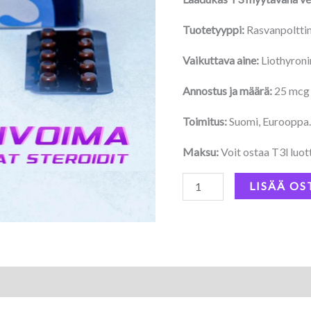
Tuotetyyppi:
Rasvanpoltti
Vaikuttava aine:
Liothyron
Annostus ja määrä:
25 mcg (
Toimitus:
Suomi, Eurooppa
Maksu:
Voit ostaa T3l luotto
LISÄÄ OS