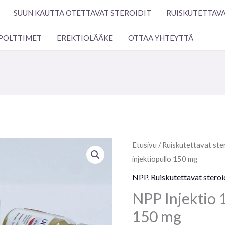
SUUN KAUTTA OTETTAVAT STEROIDIT
RUISKUTETTAVA
POLTTIMET
EREKTIOLÄÄKE
OTTAA YHTEYTTÄ
NPP
Etusivu
/
Ruiskutettavat ster
Injektio
injektiopullo 150 mg
10
NPP
,
Ruiskutettavat steroi
ml
NPP Injektio 1
injektiopullo
150 mg
150