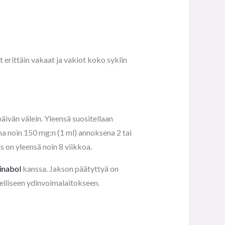
erittäin vakaat ja vakiot koko syklin
äivän välein. Yleensä suositellaan
a noin 150 mg:n (1 ml) annoksena 2 tai
s on yleensä noin 8 viikkoa.
inabol
kanssa. Jakson päätyttyä on
delliseen ydinvoimalaitokseen.