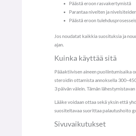
Päästä eroon rasvakertymistä
Parantaa nivelten ja nivelsiteide
Päästä eroon tulehdusprosessei
Jos noudatat kaikkia suosituksia ja nou
ajan.
Kuinka käyttää sitä
Pääaktiivisen aineen puoliintumisaika on
steroidin ottamista annoksella 300–450 
3 päivän välein. Tämän lähestymistavan a
Lääke voidaan ottaa sekä yksin että yh
suositeltavaa suorittaa palautushoito go
Sivuvaikutukset