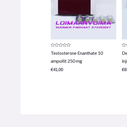
Arvostelu
Ar
Testosterone Enanthate 10
De
tuotteesta:
tu
0
0
ampullit 250 mg
in
/
/
5
5
€
41.00
€
8