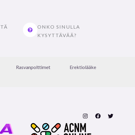
STÄ
ONKO SINULLA
KYSYTTÄVÄÄ?
Rasvanpolttimet
Erektiolääke