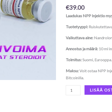
mg
€
39.00
määrä
Laadukas NPP Injektio my
Tuotetyyppi:
Ruiskutettava
Vaikuttava aine:
Nandrolon
Annostus ja määrä:
10 ml i
Toimitus:
Suomi, Eurooppa
Maksu:
Voit ostaa NPP Injek
Bitcoinilla.
LISÄÄ OS