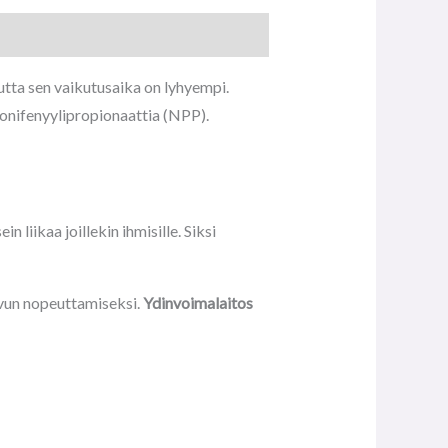
tta sen vaikutusaika on lyhyempi.
lonifenyylipropionaattia (NPP).
liikaa joillekin ihmisille. Siksi
svun nopeuttamiseksi.
Ydinvoimalaitos