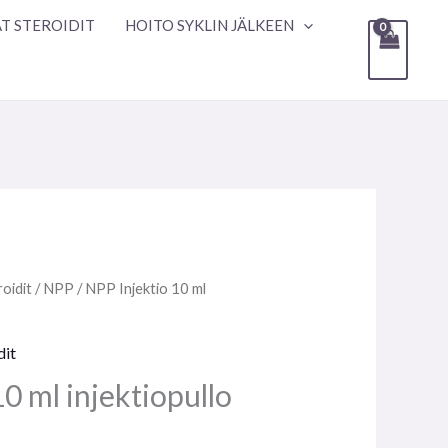
T STEROIDIT
HOITO SYKLIN JÄLKEEN
oidit
/
NPP
/ NPP Injektio 10 ml
dit
0 ml injektiopullo