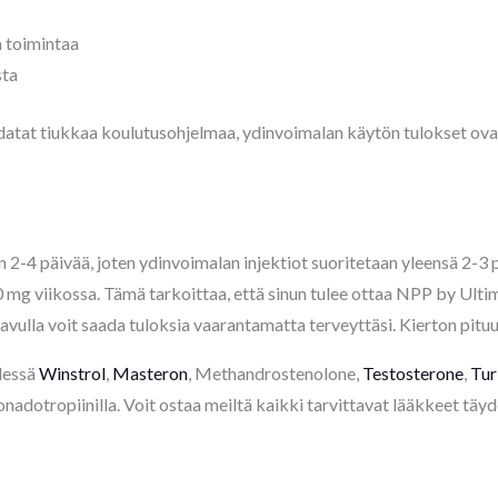
n toimintaa
sta
datat tiukkaa koulutusohjelmaa, ydinvoimalan käytön tulokset ovat 
 2-4 päivää, joten ydinvoimalan injektiot suoritetaan yleensä 2-3 p
mg viikossa. Tämä tarkoittaa, että sinun tulee ottaa NPP by Ultim
vulla voit saada tuloksia vaarantamatta terveyttäsi. Kierton pituu
dessä
Winstrol
,
Masteron
, Methandrostenolone,
Testosterone
,
Tur
nadotropiinilla. Voit ostaa meiltä kaikki tarvittavat lääkkeet täy