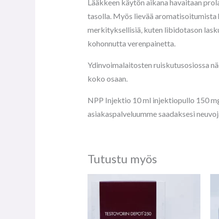
Lääkkeen käytön aikana havaitaan prolak
tasolla. Myös lievää aromatisoitumista 
merkityksellisiä, kuten libidotason las
kohonnutta verenpainetta.
Ydinvoimalaitosten ruiskutusosiossa näe
koko osaan.
NPP Injektio 10 ml injektiopullo 150 mg
asiakaspalveluumme saadaksesi neuvoj
Tutustu myös