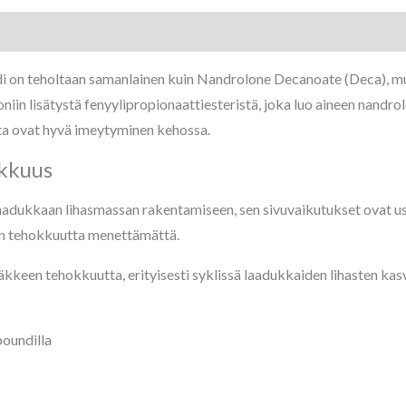
i on teholtaan samanlainen kuin Nandrolone Decanoate (Deca), mu
iin lisätystä fenyylipropionaattiesteristä, joka luo aineen nandro
ta ovat hyvä imeytyminen kehossa.
kkuus
adukkaan lihasmassan rakentamiseen, sen sivuvaikutukset ovat usein 
hän tehokkuutta menettämättä.
ääkkeen tehokkuutta, erityisesti syklissä laadukkaiden lihasten ka
boundilla