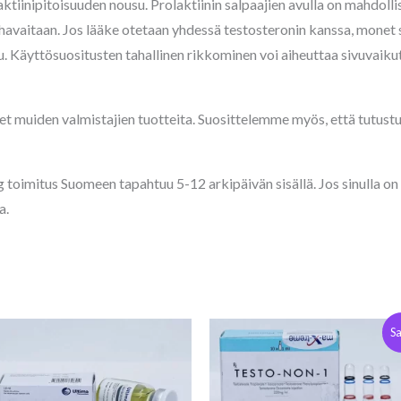
tiinipitoisuuden nousu. Prolaktiinin salpaajien avulla on mahdollis
havaitaan. Jos lääke otetaan yhdessä testosteronin kanssa, monet 
ku. Käyttösuositusten tahallinen rikkominen voi aiheuttaa sivuvaiku
t muiden valmistajien tuotteita. Suosittelemme myös, että tutustu
 toimitus Suomeen tapahtuu 5-12 arkipäivän sisällä. Jos sinulla on 
a.
Alkuperäinen
Nykyinen
Sa
hinta
hinta
oli:
on:
€61.00.
€55.00.