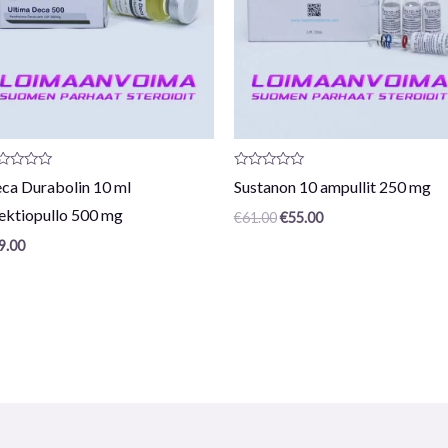
vostelu
Arvostelu
ca Durabolin 10 ml
Sustanon 10 ampullit 250 mg
otteesta:
tuotteesta:
0
jektiopullo 500 mg
€
61.00
€
55.00
/
5
9.00