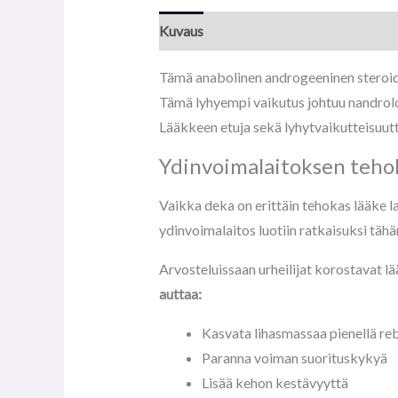
Kuvaus
Tämä anabolinen androgeeninen steroid
Tämä lyhyempi vaikutus johtuu nandrolon
Lääkkeen etuja sekä lyhytvaikutteisuut
Ydinvoimalaitoksen teho
Vaikka deka on erittäin tehokas lääke la
ydinvoimalaitos luotiin ratkaisuksi tä
Arvosteluissaan urheilijat korostavat l
auttaa:
Kasvata lihasmassaa pienellä re
Paranna voiman suorituskykyä
Lisää kehon kestävyyttä