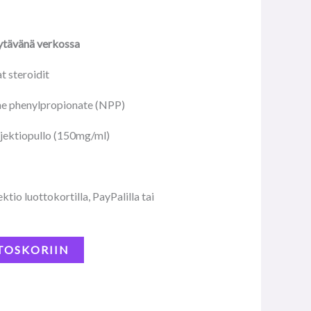
ytävänä verkossa
t steroidit
e phenylpropionate (NPP)
njektiopullo (150mg/m
l)
.
tio luottokortilla, PayPalilla tai
TOSKORIIN