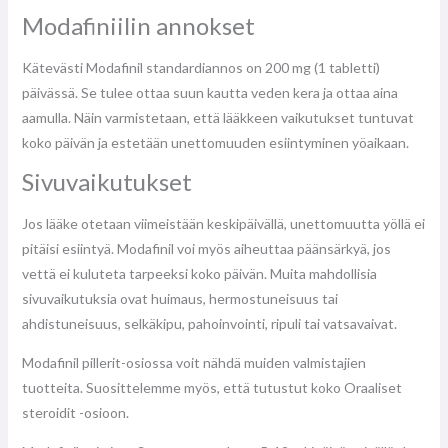
Modafiniilin annokset
Kätevästi Modafinil standardiannos on 200 mg (1 tabletti)
päivässä. Se tulee ottaa suun kautta veden kera ja ottaa aina
aamulla. Näin varmistetaan, että lääkkeen vaikutukset tuntuvat
koko päivän ja estetään unettomuuden esiintyminen yöaikaan.
Sivuvaikutukset
Jos lääke otetaan viimeistään keskipäivällä, unettomuutta yöllä ei
pitäisi esiintyä. Modafinil voi myös aiheuttaa päänsärkyä, jos
vettä ei kuluteta tarpeeksi koko päivän. Muita mahdollisia
sivuvaikutuksia ovat huimaus, hermostuneisuus tai
ahdistuneisuus, selkäkipu, pahoinvointi, ripuli tai vatsavaivat.
Modafinil pillerit-osiossa voit nähdä muiden valmistajien
tuotteita. Suosittelemme myös, että tutustut koko Oraaliset
steroidit -osioon.