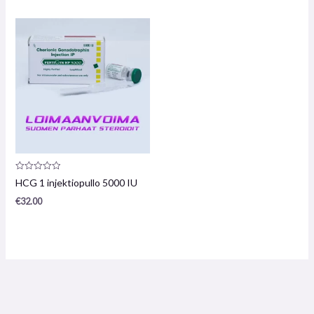
Arvostelu
HCG 1 injektiopullo 5000 IU
tuotteesta:
0
€
32.00
/
5