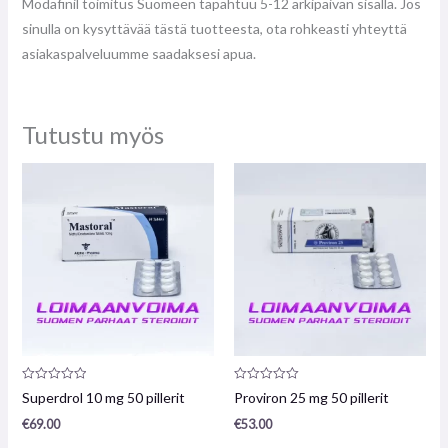
Modafinil toimitus Suomeen tapahtuu 5-12 arkipäivän sisällä. Jos
sinulla on kysyttävää tästä tuotteesta, ota rohkeasti yhteyttä
asiakaspalveluumme saadaksesi apua.
Tutustu myös
Arvostelu
Arvostelu
Superdrol 10 mg 50 pillerit
Proviron 25 mg 50 pillerit
tuotteesta:
tuotteesta:
0
0
€
69.00
€
53.00
/
/
5
5