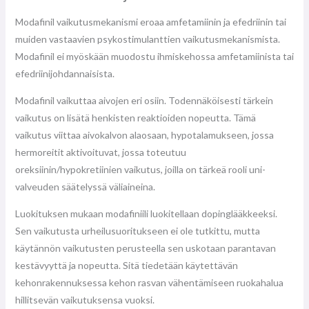
Modafinil vaikutusmekanismi eroaa amfetamiinin ja efedriinin tai
muiden vastaavien psykostimulanttien vaikutusmekanismista.
Modafinil ei myöskään muodostu ihmiskehossa amfetamiinista tai
efedriinijohdannaisista.
Modafinil vaikuttaa aivojen eri osiin. Todennäköisesti tärkein
vaikutus on lisätä henkisten reaktioiden nopeutta. Tämä
vaikutus viittaa aivokalvon alaosaan, hypotalamukseen, jossa
hermoreitit aktivoituvat, jossa toteutuu
oreksiinin/hypokretiinien vaikutus, joilla on tärkeä rooli uni-
valveuden säätelyssä väliaineina.
Luokituksen mukaan modafiniili luokitellaan dopinglääkkeeksi.
Sen vaikutusta urheilusuoritukseen ei ole tutkittu, mutta
käytännön vaikutusten perusteella sen uskotaan parantavan
kestävyyttä ja nopeutta. Sitä tiedetään käytettävän
kehonrakennuksessa kehon rasvan vähentämiseen ruokahalua
hillitsevän vaikutuksensa vuoksi.