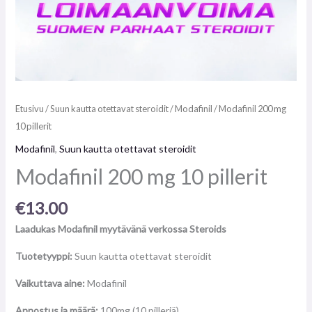
Etusivu
/
Suun kautta otettavat steroidit
/
Modafinil
/ Modafinil 200 mg
10 pillerit
Modafinil
,
Suun kautta otettavat steroidit
Modafinil 200 mg 10 pillerit
€
13.00
Laadukas Modafinil myytävänä verkossa Steroids
Tuotetyyppi:
Suun kautta otettavat steroidit
Vaikuttava aine:
Modafinil
Annostus ja määrä:
100mg (10 pilleriä)