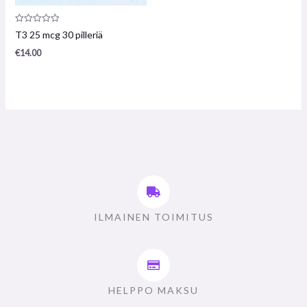
Arvostelu
T3 25 mcg 30 pilleriä
tuotteesta:
0
€
14.00
/
5
ILMAINEN TOIMITUS
HELPPO MAKSU