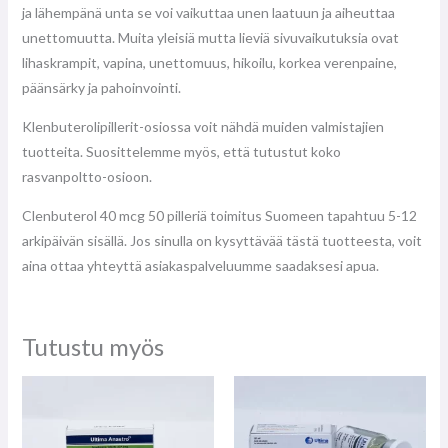
ja lähempänä unta se voi vaikuttaa unen laatuun ja aiheuttaa
unettomuutta. Muita yleisiä mutta lieviä sivuvaikutuksia ovat
lihaskrampit, vapina, unettomuus, hikoilu, korkea verenpaine,
päänsärky ja pahoinvointi.
Klenbuterolipillerit-osiossa voit nähdä muiden valmistajien
tuotteita. Suosittelemme myös, että tutustut koko
rasvanpoltto-osioon.
Clenbuterol 40 mcg 50 pilleriä toimitus Suomeen tapahtuu 5-12
arkipäivän sisällä. Jos sinulla on kysyttävää tästä tuotteesta, voit
aina ottaa yhteyttä asiakaspalveluumme saadaksesi apua.
Tutustu myös