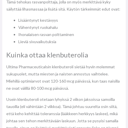
Tämä tehokas rasvanpolttaja, jolla on myös merkittävä kyky
säilyttää lihasmassaa ja lisätä sitä. Käytön tärkeimmät edut ovat:
Lisääntynyt kestävyys
Vähentynyt ruokahalu
Ihonalaisen rasvan polttaminen
Lieviä sivuvaikutuksia
Kuinka ottaa klenbuterolia
Ultima Pharmaceuticalsin klenbuteroli sietää hyvin molemmat
sukupuolet, mutta miesten ja naisten annostus vaihtelee.
Miehillä optimiarvot ovat 120-160 mcg päivässä, kun taas naisilla
ne ovat välillä 80-100 mcg päivässä.
Usein klenbuteroli otetaan lyhyissä 2 viikon jaksoissa samoilla
tauoilla (eli vähintään 2 viikkoa). Tämä johtuu suurelta osin siitä,
että keho kehittää toleranssia (lääkkeen herkkyys laskee), mikä
johtaa sen tehon merkittävään laskuun. Jotta se pysyisi samalla
tasolla, sinun on lisättävä merkittävästi annosta (joka on täynnä