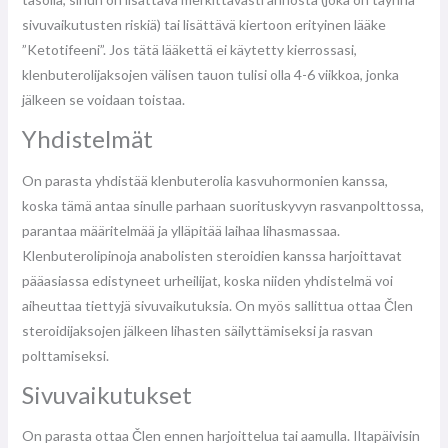
sivuvaikutusten riskiä) tai lisättävä kiertoon erityinen lääke
”Ketotifeeni”. Jos tätä lääkettä ei käytetty kierrossasi,
klenbuterolijaksojen välisen tauon tulisi olla 4-6 viikkoa, jonka
jälkeen se voidaan toistaa.
Yhdistelmät
On parasta yhdistää klenbuterolia kasvuhormonien kanssa,
koska tämä antaa sinulle parhaan suorituskyvyn rasvanpolttossa,
parantaa määritelmää ja ylläpitää laihaa lihasmassaa.
Klenbuterolipinoja anabolisten steroidien kanssa harjoittavat
pääasiassa edistyneet urheilijat, koska niiden yhdistelmä voi
aiheuttaa tiettyjä sivuvaikutuksia. On myös sallittua ottaa Člen
steroidijaksojen jälkeen lihasten säilyttämiseksi ja rasvan
polttamiseksi.
Sivuvaikutukset
On parasta ottaa Člen ennen harjoittelua tai aamulla. Iltapäivisin