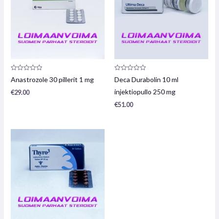
Arvostelu
Arvostelu
Anastrozole 30 pillerit 1 mg
Deca Durabolin 10 ml
tuotteesta:
tuotteesta:
0
0
injektiopullo 250 mg
€
29.00
/
/
5
5
€
51.00