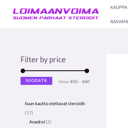
Siirry
2
1
5
1
2
1
3
2
2
3
3
3
5
1
2
3
1
1
1
1
1
3
2
2
1
1
1
2
11
2
1
4
1
6
4
11
2
1
17
6
1
36
2
5
17
1
2
1
5
1
2
1
3
2
2
3
3
3
5
1
2
3
1
1
1
1
1
3
2
2
1
1
1
2
1
2
1
4
1
6
4
1
2
1
1
6
1
3
2
5
M
M
KAUPPA
sisältöön
tuotetta
tuote
tuotetta
tuote
tuotetta
tuote
tuotetta
tuotetta
tuotetta
tuotetta
tuotetta
tuotetta
tuotetta
tuote
tuotetta
tuotetta
tuote
tuote
tuote
tuote
tuote
tuotetta
tuotetta
tuotetta
tuote
tuote
tuote
tuotetta
tuotetta
tuotetta
tuote
tuotetta
tuote
tuotetta
tuotetta
tuotetta
tuotetta
tuote
tuotetta
tuotetta
tuote
tuotetta
tuotetta
tuotetta
tuotetta
7
t
t
t
t
t
t
t
t
t
t
t
t
t
t
t
t
t
t
t
t
t
t
t
t
t
t
t
t
1
t
t
t
t
t
t
1
t
t
7
t
t
6
t
t
i
a
RASVAN
t
u
u
u
u
u
u
u
u
u
u
u
u
u
u
u
u
u
u
u
u
u
u
u
u
u
u
u
u
t
u
u
u
u
u
u
t
u
u
t
u
u
t
u
u
n
k
u
o
o
o
o
o
o
o
o
o
o
o
o
o
o
o
o
o
o
o
o
o
o
o
o
o
o
o
o
u
o
o
o
o
o
o
u
o
o
u
o
o
u
o
o
i
s
o
t
t
t
t
t
t
t
t
t
t
t
t
t
t
t
t
t
t
t
t
t
t
t
t
t
t
t
t
o
t
t
t
t
t
t
o
t
t
o
t
t
o
t
t
m
i
t
e
e
e
e
e
e
e
e
e
e
e
e
e
e
e
e
e
e
e
e
e
e
e
e
e
e
e
e
t
e
e
e
e
e
e
t
e
e
t
e
e
t
e
e
i
m
Filter by price
e
t
t
t
t
t
t
t
t
t
t
t
t
t
t
t
t
e
t
t
t
t
e
t
e
t
e
t
t
h
i
t
t
t
t
t
t
t
t
t
t
t
t
t
t
t
t
t
t
t
t
t
t
t
t
t
t
t
t
t
i
h
t
a
a
a
a
a
a
a
a
a
a
a
a
a
a
a
a
t
a
a
a
a
t
a
t
a
t
a
a
n
i
SUODATA
Hinta:
€50
—
€60
a
a
a
a
a
t
n
a
t
Suun kautta otettavat steroidit
a
17
Anadrol
2