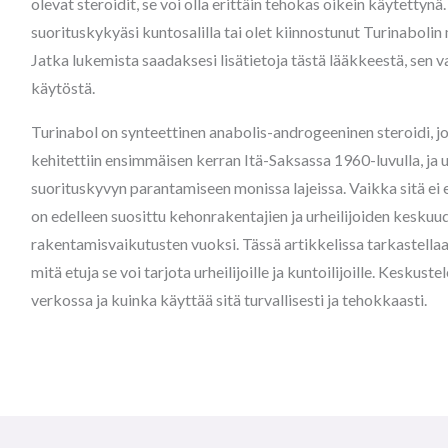
olevat steroidit, se voi olla erittäin tehokas oikein käytettynä
suorituskykyäsi kuntosalilla tai olet kiinnostunut Turinabolin 
Jatka lukemista saadaksesi lisätietoja tästä lääkkeestä, sen va
käytöstä.
Turinabol on synteettinen anabolis-androgeeninen steroidi, jo
kehitettiin ensimmäisen kerran Itä-Saksassa 1960-luvulla, ja urh
suorituskyvyn parantamiseen monissa lajeissa. Vaikka sitä ei e
on edelleen suosittu kehonrakentajien ja urheilijoiden kesku
rakentamisvaikutusten vuoksi. Tässä artikkelissa tarkastellaan
mitä etuja se voi tarjota urheilijoille ja kuntoilijoille. Kesk
verkossa ja kuinka käyttää sitä turvallisesti ja tehokkaasti.