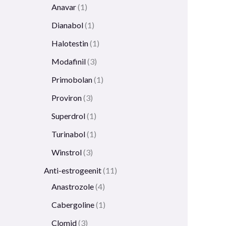
Anavar
1
Dianabol
1
Halotestin
1
Modafinil
3
Primobolan
1
Proviron
3
Superdrol
1
Turinabol
1
Winstrol
3
Anti-estrogeenit
11
Anastrozole
4
Cabergoline
1
Clomid
3