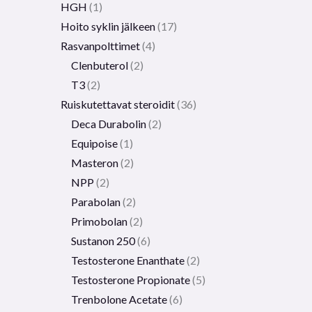
HGH
1
Hoito syklin jälkeen
17
Rasvanpolttimet
4
Clenbuterol
2
T3
2
Ruiskutettavat steroidit
36
Deca Durabolin
2
Equipoise
1
Masteron
2
NPP
2
Parabolan
2
Primobolan
2
Sustanon 250
6
Testosterone Enanthate
2
Testosterone Propionate
5
Trenbolone Acetate
6