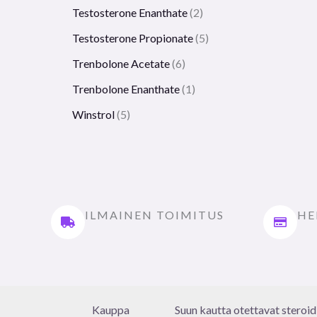
Testosterone Enanthate
2
Testosterone Propionate
5
Trenbolone Acetate
6
Trenbolone Enanthate
1
Winstrol
5
ILMAINEN TOIMITUS
HE
Kauppa
Suun kautta otettavat steroid