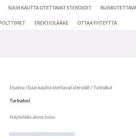
SUUN KAUTTA OTETTAVAT STEROIDIT
RUISKUTETTAVA
POLTTIMET
EREKTIOLÄÄKE
OTTAA YHTEYTTÄ
Etusivu
/
Suun kautta otettavat steroidit
/ Turinabol
Turinabol
Näytetään ainoa tulos