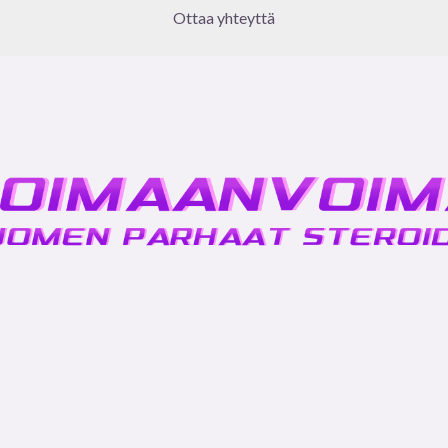
Ottaa yhteyttä