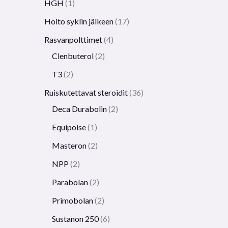
HGH
1
Hoito syklin jälkeen
17
Rasvanpolttimet
4
Clenbuterol
2
T3
2
Ruiskutettavat steroidit
36
Deca Durabolin
2
Equipoise
1
Masteron
2
NPP
2
Parabolan
2
Primobolan
2
Sustanon 250
6