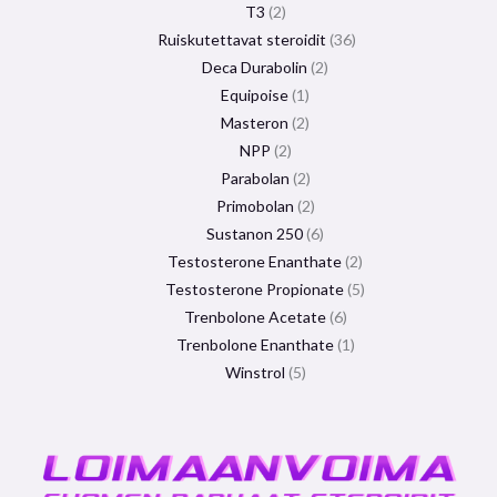
T3
2
Ruiskutettavat steroidit
36
Deca Durabolin
2
Equipoise
1
Masteron
2
NPP
2
Parabolan
2
Primobolan
2
Sustanon 250
6
Testosterone Enanthate
2
Testosterone Propionate
5
Trenbolone Acetate
6
Trenbolone Enanthate
1
Winstrol
5