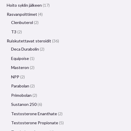
Hoito syklin jälkeen
17
Rasvanpolttimet
4
Clenbuterol
2
T3
2
Ruiskutettavat steroidit
36
Deca Durabolin
2
Equipoise
1
Masteron
2
NPP
2
Parabolan
2
Primobolan
2
Sustanon 250
6
Testosterone Enanthate
2
Testosterone Propionate
5