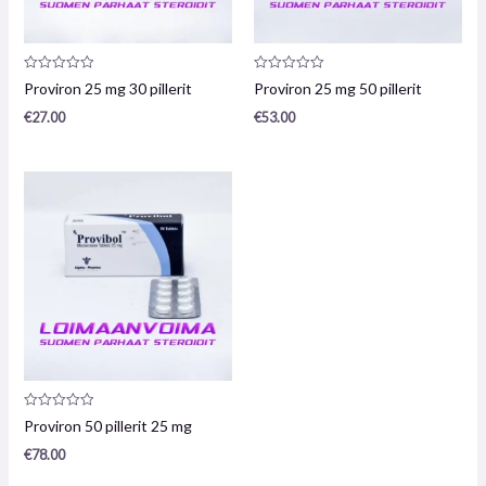
Arvostelu
Arvostelu
Proviron 25 mg 30 pillerit
Proviron 25 mg 50 pillerit
tuotteesta:
tuotteesta:
0
0
€
27.00
€
53.00
/
/
5
5
Arvostelu
Proviron 50 pillerit 25 mg
tuotteesta:
0
€
78.00
/
5