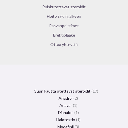
Ruiskutettavat steroidit
Hoito syklin jälkeen
Rasvanpolttimet
Erektiolääke
Ottaa yhteyttä
Suun kautta otettavat steroidit
17
Anadrol
2
Anavar
1
Dianabol
1
Halotestin
1
Modafinil
3