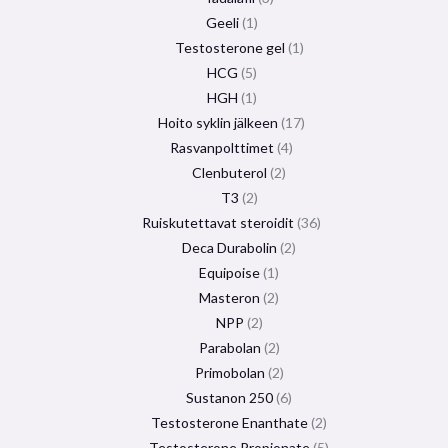
Geeli
1
Testosterone gel
1
HCG
5
HGH
1
Hoito syklin jälkeen
17
Rasvanpolttimet
4
Clenbuterol
2
T3
2
Ruiskutettavat steroidit
36
Deca Durabolin
2
Equipoise
1
Masteron
2
NPP
2
Parabolan
2
Primobolan
2
Sustanon 250
6
Testosterone Enanthate
2
Testosterone Propionate
5