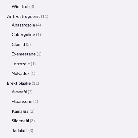
Winstrol
3
Anti-estrogeenit
11
Anastrozole
4
Cabergoline
1
Clomid
3
Exemestane
1
Letrozole
1
Nolvadex
1
Erektiolääke
11
Avanafil
2
Flibanserin
1
Kamagra
2
Sildenafil
3
Tadalafil
3