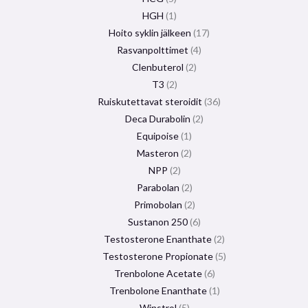
HGH
1
Hoito syklin jälkeen
17
Rasvanpolttimet
4
Clenbuterol
2
T3
2
Ruiskutettavat steroidit
36
Deca Durabolin
2
Equipoise
1
Masteron
2
NPP
2
Parabolan
2
Primobolan
2
Sustanon 250
6
Testosterone Enanthate
2
Testosterone Propionate
5
Trenbolone Acetate
6
Trenbolone Enanthate
1
Winstrol
5