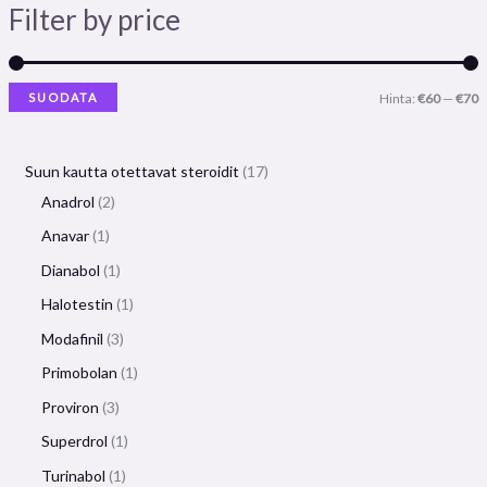
Filter by price
SUODATA
Hinta:
€60
—
€70
Suun kautta otettavat steroidit
17
Anadrol
2
Anavar
1
Dianabol
1
Halotestin
1
Modafinil
3
Primobolan
1
Proviron
3
Superdrol
1
Turinabol
1