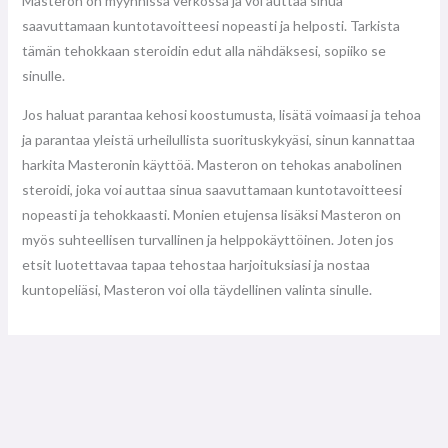
Masteron on myynnissä verkossa ja voi auttaa sinua
saavuttamaan kuntotavoitteesi nopeasti ja helposti. Tarkista
tämän tehokkaan steroidin edut alla nähdäksesi, sopiiko se
sinulle.
Jos haluat parantaa kehosi koostumusta, lisätä voimaasi ja tehoa
ja parantaa yleistä urheilullista suorituskykyäsi, sinun kannattaa
harkita Masteronin käyttöä. Masteron on tehokas anabolinen
steroidi, joka voi auttaa sinua saavuttamaan kuntotavoitteesi
nopeasti ja tehokkaasti. Monien etujensa lisäksi Masteron on
myös suhteellisen turvallinen ja helppokäyttöinen. Joten jos
etsit luotettavaa tapaa tehostaa harjoituksiasi ja nostaa
kuntopeliäsi, Masteron voi olla täydellinen valinta sinulle.