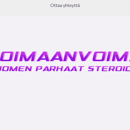
Ottaa yhteyttä