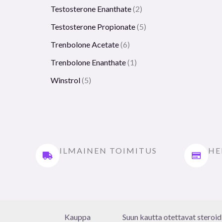
Testosterone Enanthate
2
Testosterone Propionate
5
Trenbolone Acetate
6
Trenbolone Enanthate
1
Winstrol
5
ILMAINEN TOIMITUS
HE
Kauppa
Suun kautta otettavat steroid