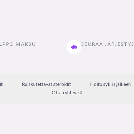
LPPO MAKSU
SEURAA JÄRJESTY
it
Ruiskutettavat steroidit
Hoito syklin jälkeen
Ottaa yhteyttä