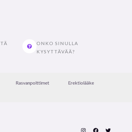
STÄ
ONKO SINULLA
KYSYTTÄVÄÄ?
Rasvanpolttimet
Erektiolääke