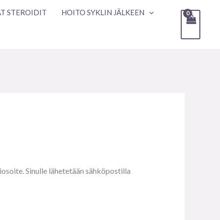
T STEROIDIT
HOITO SYKLIN JÄLKEEN
iosoite. Sinulle lähetetään sähköpostilla