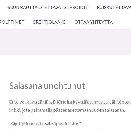
Vaaditaan
SUUN KAUTTA OTETTAVAT STEROIDIT
RUISKUTETTAVA
POLTTIMET
EREKTIOLÄÄKE
OTTAA YHTEYTTÄ
Salasana unohtunut
Etkö voi käyttää tiliäsi? Kirjoita käyttäjätunnus tai sähköpost
linkki, jota painamalla pääset asettamaan uuden salasanan.
Käyttäjätunnus tai sähköpostiosoite
*