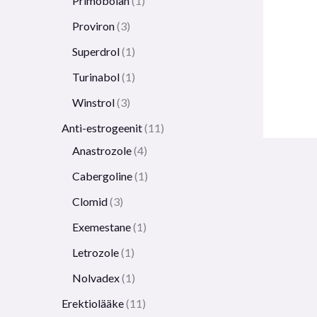
Primobolan
1
Proviron
3
Superdrol
1
Turinabol
1
Winstrol
3
Anti-estrogeenit
11
Anastrozole
4
Cabergoline
1
Clomid
3
Exemestane
1
Letrozole
1
Nolvadex
1
Erektiolääke
11