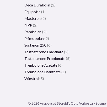
Deca Durabolin
2
Equipoise
1
Masteron
2
NPP
2
Parabolan
2
Primobolan
2
Sustanon 250
6
Testosterone Enanthate
2
Testosterone Propionate
5
Trenbolone Acetate
6
Trenbolone Enanthate
1
Winstrol
5
© 2026 Anaboliset Steroidit Osta Verkossa - Suome